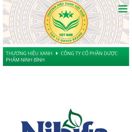
THƯƠNG HIỆU XANH
CÔNG TY CỔ PHẦN DƯỢC
PHẨM NINH BÌNH