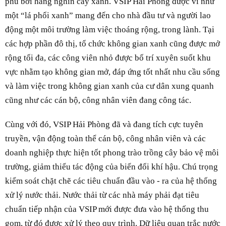
phủ bởi hàng nghìn cây xanh. VSIP Hải Phòng được ví như
một “lá phổi xanh” mang đến cho nhà đầu tư và người lao
động một môi trường làm việc thoáng rộng, trong lành. Tại
các hợp phần đô thị, tổ chức không gian xanh cũng được mở
rộng tối đa, các công viên nhỏ được bố trí xuyên suốt khu
vực nhằm tạo không gian mở, đáp ứng tốt nhất nhu cầu sống
và làm việc trong không gian xanh của cư dân xung quanh
cũng như các cán bộ, công nhân viên đang công tác.
Cùng với đó, VSIP Hải Phòng đã và đang tích cực tuyên
truyền, vận động toàn thể cán bộ, công nhân viên và các
doanh nghiệp thực hiện tốt phong trào trồng cây bảo vệ môi
trường, giảm thiểu tác động của biến đổi khí hậu. Chú trọng
kiểm soát chặt chẽ các tiêu chuẩn đầu vào - ra của hệ thống
xử lý nước thải. Nước thải từ các nhà máy phải đạt tiêu
chuẩn tiếp nhận của VSIP mới được đưa vào hệ thống thu
gom, từ đó được xử lý theo quy trình. Dữ liệu quan trắc nước