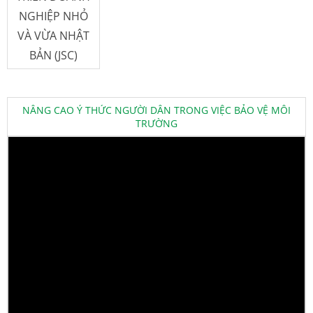
NGHIỆP NHỎ
VÀ VỪA NHẬT
BẢN (JSC)
NÂNG CAO Ý THỨC NGƯỜI DÂN TRONG VIỆC BẢO VỆ MÔI
TRƯỜNG