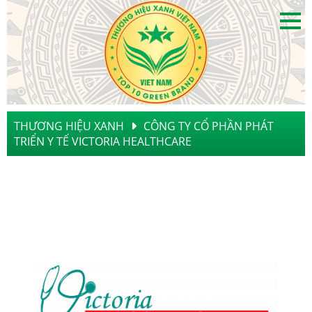
THƯƠNG HIỆU XANH
CÔNG TY CỔ PHẦN PHÁT
TRIỂN Y TẾ VICTORIA HEALTHCARE