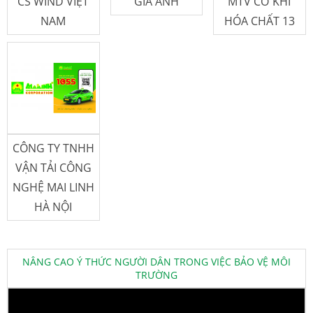
CS WIND VIỆT
GIA ANH
MTV CƠ KHÍ
NAM
HÓA CHẤT 13
CÔNG TY TNHH
VẬN TẢI CÔNG
NGHỆ MAI LINH
HÀ NỘI
NÂNG CAO Ý THỨC NGƯỜI DÂN TRONG VIỆC BẢO VỆ MÔI
TRƯỜNG