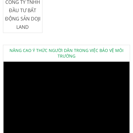
CÔNG TY TNHH
ĐẦU TƯ BẤT
ĐỘNG SẢN DOJI
LAND
NÂNG CAO Ý THỨC NGƯỜI DÂN TRONG VIỆC BẢO VỆ MÔI
TRƯỜNG