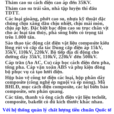
Thảm cao su cách điện cao áp đến 35KV.
Thảm cao su trải sân, nhà tập luyện thi đấu
TDTT.
Các loại gioăng, phớt cao su, nhựa kỹ thuật đặc
chủng chịu xăng dầu chịu nhiệt, chịu mài mòn,
chịu áp lực. Đặc biệt bạc đệm cao su trục chân vịt
cho ác loại tàu thủy, phà sông biển có trọng tải
trên 1.000 tấn.
Sào thao tác động cắt điện vật liệu composite kiểu
lồng rút vô cấp da tác Dung cấp điện áp 15kV,
35kV, 110kV, 220kV. Bộ tiếp địa di động cho
đường dây 35kV, 110kV, 220kV đến 500kV.
Cáp trần (Ao AC, Cu) cáp bọc cách điện đơn pha,
tổng pha. Cáp vặn xoắn ABS và phụ kiện đồng
bộ phục vụ cả tạo lưới điện.
Hộp bảo vệ công tơ điện các loại, hộp phân dây
composite (công nghệ ép nguội và ép nóng). Mũ
BHLĐ, mục cách điện composite, các lọi biển báo
composite, sơn phản quang.
Các tấm, thanh và ống cách điện vật liệu teclolit,
composite, bakelit có đủ kích thước khác nhau.
Với hệ thống quản lý chất lượng tiêu chuẩn Quốc tế