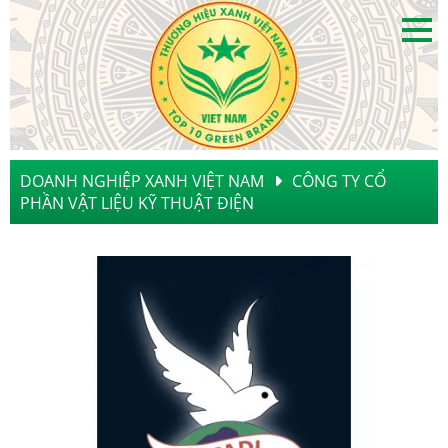
DOANH NGHIỆP XANH VIỆT NAM
CÔNG TY CỔ
PHẦN VẬT LIỆU KỸ THUẬT ĐIỆN