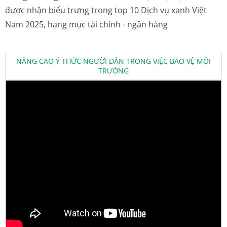
được nhận biểu trưng trong top 10 Dịch vụ xanh Việt
Nam 2025, hạng mục tài chính - ngân hàng
NÂNG CAO Ý THỨC NGƯỜI DÂN TRONG VIỆC BẢO VỆ MÔI
TRƯỜNG