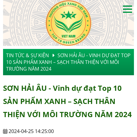
TIN TỨC & SỰ KIỆN
SƠN HẢI ÂU - VINH DỰ ĐẠT TOP
10 SẢN PHẨM XANH – SẠCH THÂN THIỆN VỚI MÔI
TRƯỜNG NĂM 2024
SƠN HẢI ÂU - Vinh dự đạt Top 10
SẢN PHẨM XANH – SẠCH THÂN
THIỆN VỚI MÔI TRƯỜNG NĂM 2024
2024-04-25 14:25:00