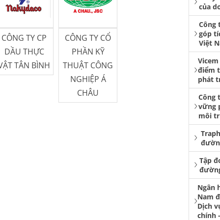
của d
Công t
góp tí
CÔNG TY CP
CÔNG TY CỔ
Việt 
DẦU THỰC
PHẦN KỸ
Vicem 
VẬT TÂN BÌNH
THUẬT CÔNG
điểm 
NGHIỆP Á
phát t
CHÂU
Công 
vững p
môi t
Traph
đườn
Tập đ
đường
Ngân h
Nam đư
Dịch v
chính 