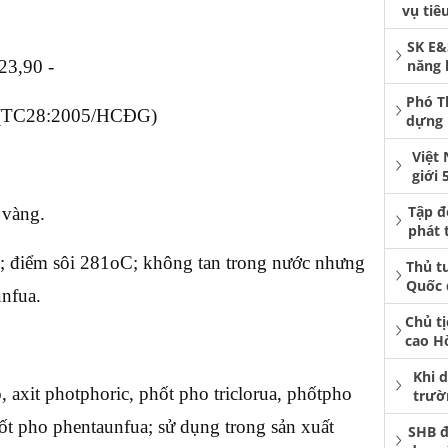
vụ tiê
SK E&
23,90 -
năng 
Phó T
9% (TC28:2005/HCĐG)
dựng 
Việt
giới 
Tập 
 vàng.
phát 
; điểm sôi 281oC; không tan trong nước nhưng
Thủ t
Quốc 
unfua.
Chủ t
cao H
Khi 
 axit photphoric, phốt pho triclorua, phốtpho
trườ
hốt pho phentaunfua; sử dụng trong sản xuất
SHB đ