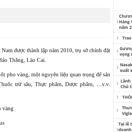
Chươn
Hàng 
năm 2
Trao
Gương
Nam được thành lập năm 2010, trụ sở chính đặt
vọng 
Bảo Thắng, Lào Cai.
Nasak
xuất x
hốt pho vàng, một nguyên liệu quan trọng để sản
Lãnh 
 Thuốc trừ sâu, Thực phẩm, Dược phẩm, …v.v.
Chủ t
THÔ
Thươ
o vàng
Vigl
us
Tại lễ
doanh 