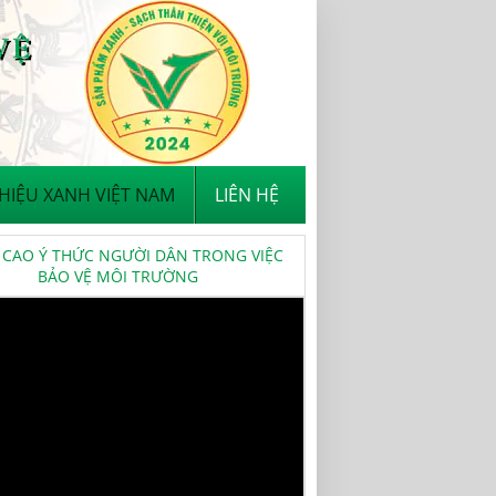
IỆU XANH VIỆT NAM
LIÊN HỆ
CAO Ý THỨC NGƯỜI DÂN TRONG VIỆC
BẢO VỆ MÔI TRƯỜNG