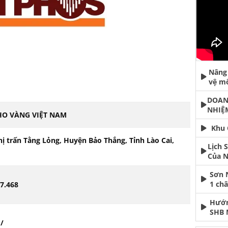
Nâng 
vệ m
DOAN
NHIỆ
HO VÀNG VIỆT NAM
Khu 
hị trấn Tằng Lỏng, Huyện Bảo Thắng, Tỉnh Lào Cai,
Lịch 
Của N
Sơn 
1 ch
67.468
Hướn
SHB 
/