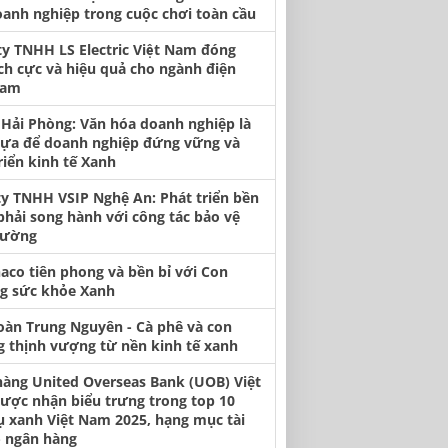
oanh nghiệp trong cuộc chơi toàn cầu
y TNHH LS Electric Việt Nam đóng
ch cực và hiệu quả cho ngành điện
Nam
Hải Phòng: Văn hóa doanh nghiệp là
tựa để doanh nghiệp đứng vững và
riển kinh tế Xanh
ty TNHH VSIP Nghệ An: Phát triển bền
hải song hành với công tác bảo vệ
rường
aco tiên phong và bền bỉ với Con
g sức khỏe Xanh
oàn Trung Nguyên - Cà phê và con
 thịnh vượng từ nền kinh tế xanh
àng United Overseas Bank (UOB) Việt
ợc nhận biểu trưng trong top 10
ụ xanh Việt Nam 2025, hạng mục tài
- ngân hàng