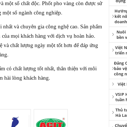
dụng 
và một số chất độc. Phốt pho vàng còn được sử
Hướng
ng một số ngành công nghiệp.
kết nố
doanh
ỏi nhất và chuyên gia công nghệ cao. Sản phẩm
Nuôi 
u của mọi khách hàng với dịch vụ hoàn hảo.
bền 
hệ và chất lượng ngày một tốt hơn để đáp ứng
Việt 
triển
àng.
Đảng C
m có chất lượng tốt nhất, thân thiện với môi
bảo vệ
công n
àm hài lòng khách hàng.
Việt
VSIP 
tuần 
Thủ t
Hà La
Chuyể