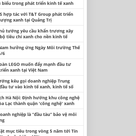
u biểu trong phát triển kinh tế xanh
S hợp tác với T&T Group phát triển
lượng xanh tại Quảng Trị
hủ tướng yêu cầu khẩn trương xây
bộ tiêu chí xanh cho nền kinh tế
 Nam hưởng ứng Ngày Môi trường Thế
5/6
đoàn LEGO muốn đẩy mạnh đầu tư
triển xanh tại Việt Nam
ướng kêu gọi doanh nghiệp Trung
đầu tư vào kinh tế xanh, kinh tế số
ịch Hà Nội: Định hướng khu công nghệ
òa Lạc thành quận 'công nghệ' xanh
doanh nghiệp là “đầu tàu” bảo vệ môi
ng
ặt mục tiêu trong vòng 5 năm tới Tín