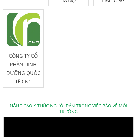
HÀ NỘI
HẢI LONG
CÔNG TY CỔ
PHẦN DINH
DƯỠNG QUỐC
TẾ CNC
NÂNG CAO Ý THỨC NGƯỜI DÂN TRONG VIỆC BẢO VỆ MÔI
TRƯỜNG