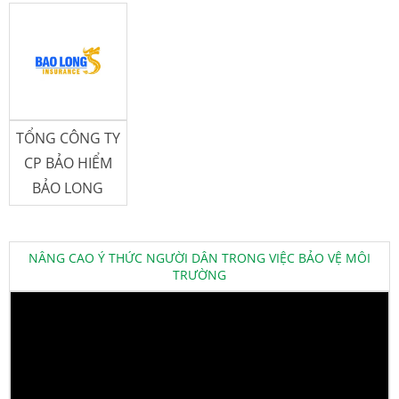
TỔNG CÔNG TY
CP BẢO HIỂM
BẢO LONG
NÂNG CAO Ý THỨC NGƯỜI DÂN TRONG VIỆC BẢO VỆ MÔI
TRƯỜNG