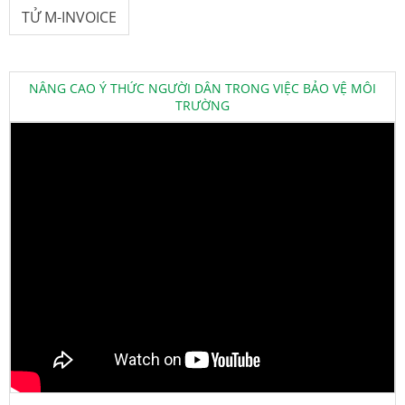
TỬ M-INVOICE
NÂNG CAO Ý THỨC NGƯỜI DÂN TRONG VIỆC BẢO VỆ MÔI
TRƯỜNG